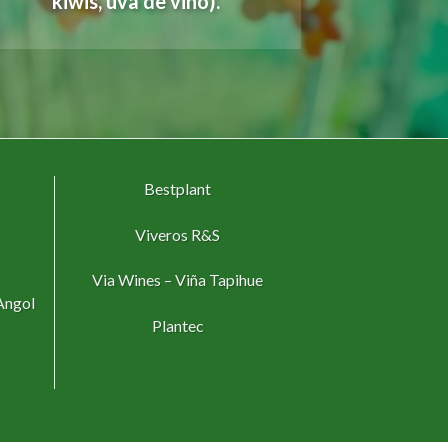
kiwis, uva de vino).
Bestplant
Viveros R&S
Via Wines – Viña Tapihue
Angol
Plantec