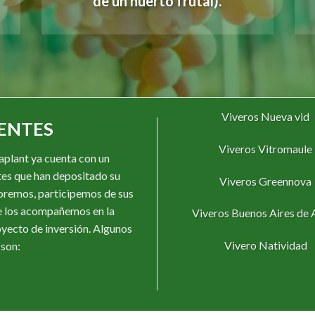
de un huerto frutal).
Viveros Nueva vid
ENTES
Viveros Vitromaule
aplant ya cuenta con un
es que han depositado su
Viveros Greennova
oremos, participemos de sus
e los acompañemos en la
Viveros Buenos Aires de 
oyecto de inversión. Algunos
Vivero Natividad
 son: