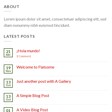
ABOUT
Lorem ipsum dolor sit amet, consectetuer adipiscing elit, sed
diam nonummy nibh euismod tincidunt.
LATEST POSTS
¡Hola mundo!
21
Abr
1
Comment
Welcome to Flatsome
19
Nov
Just another post with A Gallery
13
Oct
A Simple Blog Post
13
Oct
A Video Blog Post
01