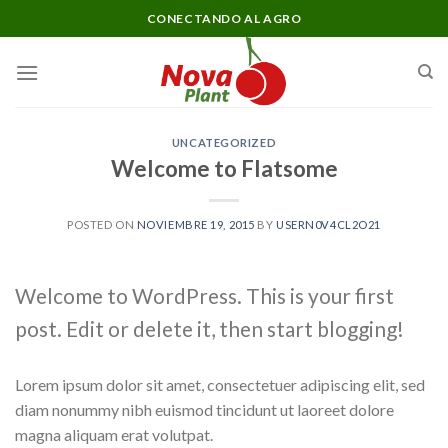
Skip
CONECTANDO AL AGRO
to
content
UNCATEGORIZED
Welcome to Flatsome
POSTED ON
NOVIEMBRE 19, 2015
BY
USERN0V4CL2O21
Welcome to WordPress. This is your first
post. Edit or delete it, then start blogging!
Lorem ipsum dolor sit amet, consectetuer adipiscing elit, sed
diam nonummy nibh euismod tincidunt ut laoreet dolore
magna aliquam erat volutpat.