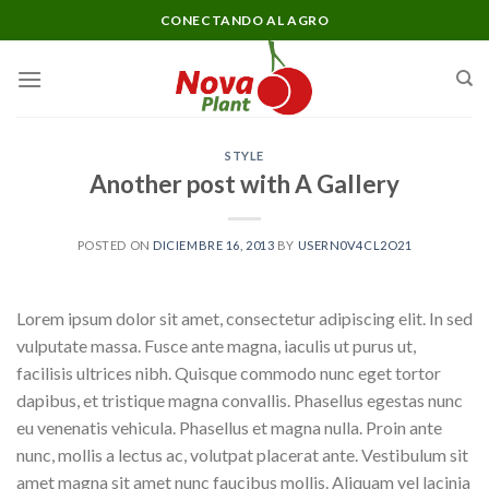
Skip
CONECTANDO AL AGRO
to
content
STYLE
Another post with A Gallery
POSTED ON
DICIEMBRE 16, 2013
BY
USERN0V4CL2O21
Lorem ipsum dolor sit amet, consectetur adipiscing elit. In sed
vulputate massa. Fusce ante magna, iaculis ut purus ut,
facilisis ultrices nibh. Quisque commodo nunc eget tortor
dapibus, et tristique magna convallis. Phasellus egestas nunc
eu venenatis vehicula. Phasellus et magna nulla. Proin ante
nunc, mollis a lectus ac, volutpat placerat ante. Vestibulum sit
amet magna sit amet nunc faucibus mollis. Aliquam vel lacinia